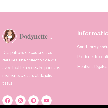
Informati
Conditions génér
Des patrons de couture très
Politique de confi
détaillés, une collection de kits
Mentions légales
avec tout le nécessaire pour vos
moments créatifs et de jolis
tissus.