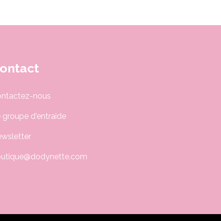
ontact
ntactez-nous
 groupe d'entraide
wsletter
utique@dodynette.com