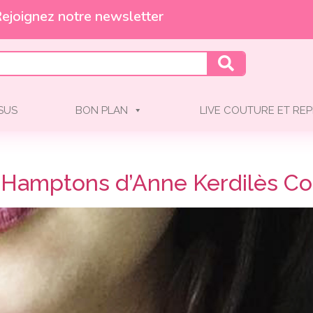
ejoignez notre newsletter
SSUS
BON PLAN
LIVE COUTURE ET REP
e Hamptons d’Anne Kerdilès C