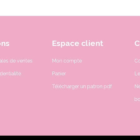
ons
Espace client
C
ales de ventes
Mon compte
Co
dentialité
Panier
Le
Télécharger un patron pdf
Ne
bo