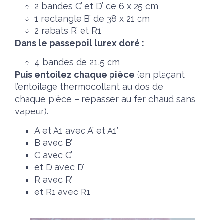
2 bandes C’ et D’ de 6 x 25 cm
1 rectangle B’ de 38 x 21 cm
2 rabats R’ et R1′
Dans le passepoil lurex doré :
4 bandes de 21,5 cm
Puis entoilez chaque pièce
(en plaçant
l’entoilage thermocollant au dos de
chaque pièce – repasser au fer chaud sans
vapeur).
A et A1 avec A’ et A1′
B avec B’
C avec C’
et D avec D’
R avec R’
et R1 avec R1′