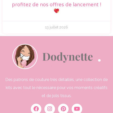
profitez de nos offres de lancement !
13 juillet 2026
Des patrons de couture très détaillés, une collection de
kits avec tout le nécessaire pour vos moments créatifs
et de jolis tissus.