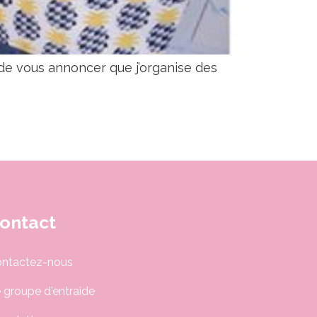
r de vous annoncer que j’organise des
ontact
ntactez-nous
 groupe d'entraide