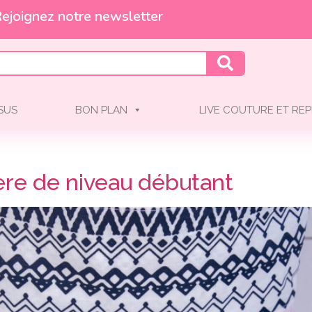
Et profitez de -10% !
Rejoignez notre newsletter
SSUS
BON PLAN
LIVE COUTURE ET REP
ière de niveau débutant