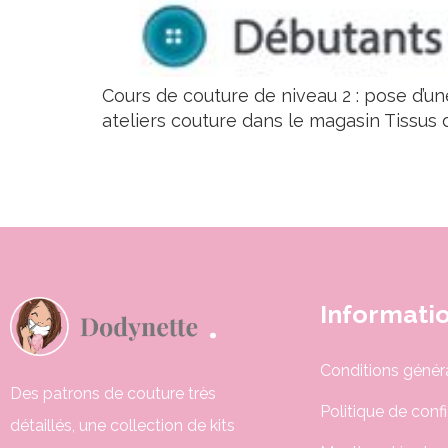
Cours de couture de niveau 2 : pose d’une
ateliers couture dans le magasin Tissus d
Informati
Conditions génér
Des patrons de couture très
Politique de confi
détaillés, une collection de kits