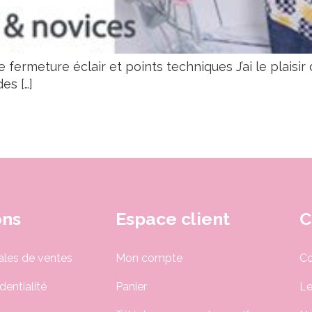
 fermeture éclair et points techniques J’ai le plaisi
es […]
ons
Espace client
C
ales de ventes
Mon compte
Co
dentialité
Panier
Le