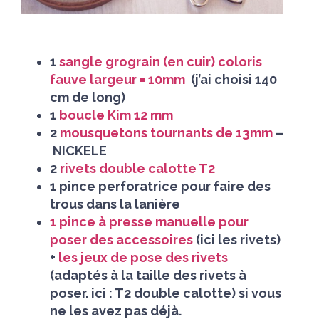
1
sangle grograin (en cuir) coloris
fauve largeur = 10mm
(j’ai choisi 140
cm de long)
1
boucle Kim 12 mm
2
mousquetons tournants de 13mm
–
NICKELE
2
rivets double calotte T2
1 pince perforatrice pour faire des
trous dans la lanière
1 pince à presse manuelle pour
poser des accessoires
(ici les rivets)
+
les jeux de pose des rivets
(adaptés à la taille des rivets à
poser. ici : T2 double calotte) si vous
ne les avez pas déjà.