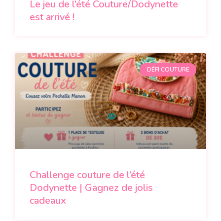
Le jeu de l’été Couture/Dodynette
est arrivé !
DÉFI COUTURE
Challenge couture de l’été
Dodynette | Gagnez de jolis
cadeaux