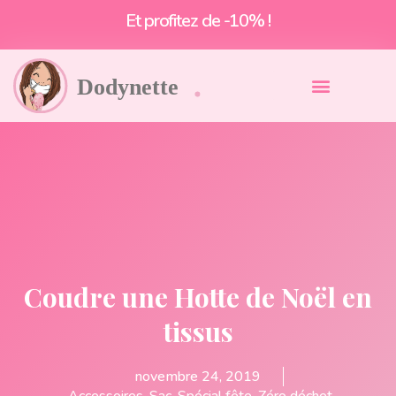
Livraison offerte à partir de 55€*
Coudre une Hotte de Noël en
tissus
novembre 24, 2019
Accessoires
,
Sac
,
Spécial fête
,
Zéro déchet