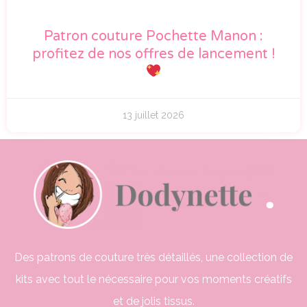
Patron couture Pochette Manon :
profitez de nos offres de lancement !
13 juillet 2026
Des patrons de couture très détaillés, une collection de
kits avec tout le nécessaire pour vos moments créatifs
et de jolis tissus.