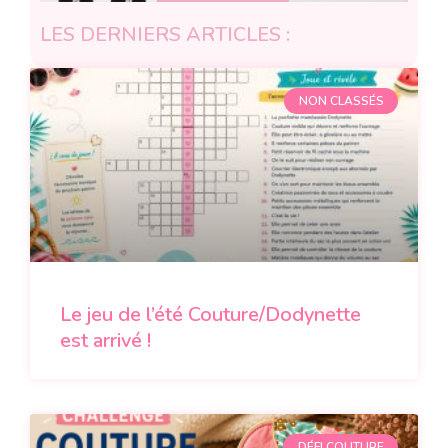
LES DERNIERS ARTICLES :
NON CLASSÉS
Le jeu de l’été Couture/Dodynette
est arrivé !
DÉFI COUTURE