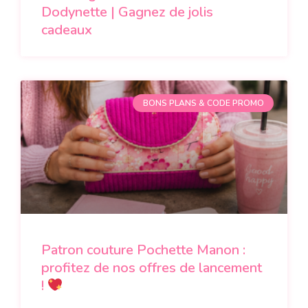
Dodynette | Gagnez de jolis
cadeaux
BONS PLANS & CODE PROMO
Patron couture Pochette Manon :
profitez de nos offres de lancement
!