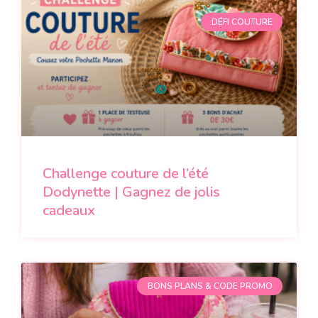
DÉFI COUTURE
Challenge couture de l’été
Dodynette | Gagnez de jolis
cadeaux
BONS PLANS & CODE PROMO