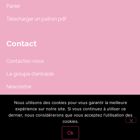
Panier
Télécharger un patron pdf
Contact
Contactez-nous
Le groupe d'entraide
Newsletter
boutique@dodynette.com
Nous utilisons des cookies pour vous garantir la meilleure
expérience sur notre site. Si vous continuez à utiliser ce
dernier, nous considérerons que vous acceptez l'utilisation des
Site réalisé par
cookies.
CG-Nümerik
Ok