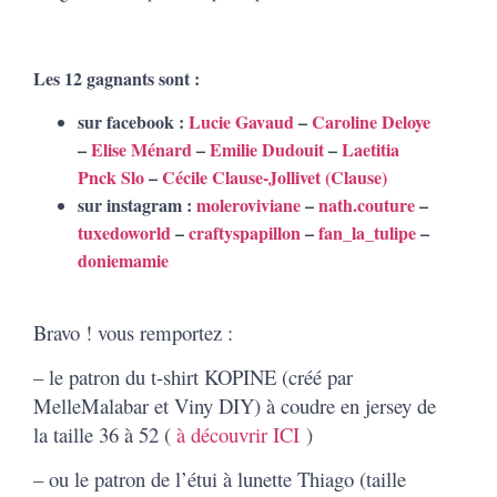
Les 12 gagnants sont :
sur facebook :
Lucie Gavaud
–
Caroline Deloye
–
Elise Ménard
–
Emilie Dudouit
–
Laetitia
Pnck Slo
–
Cécile Clause-Jollivet (Clause)
sur instagram :
moleroviviane
–
nath.couture
–
tuxedoworld
–
craftyspapillon
–
fan_la_tulipe
–
doniemamie
Bravo ! vous remportez :
– le patron du t-shirt KOPINE (créé par
MelleMalabar et Viny DIY) à coudre en jersey de
la taille 36 à 52 (
à découvrir ICI
)
– ou le patron de l’étui à lunette Thiago (taille