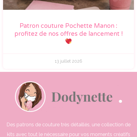
Patron couture Pochette Manon :
profitez de nos offres de lancement !
13 juillet 2026
Des patrons de couture très détaillés, une collection de
kits avec tout le nécessaire pour vos moments créatifs