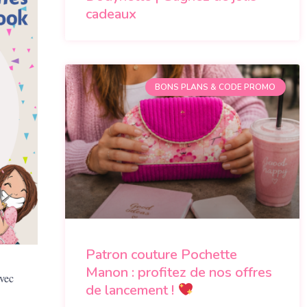
cadeaux
BONS PLANS & CODE PROMO
Patron couture Pochette
Manon : profitez de nos offres
avec
de lancement !