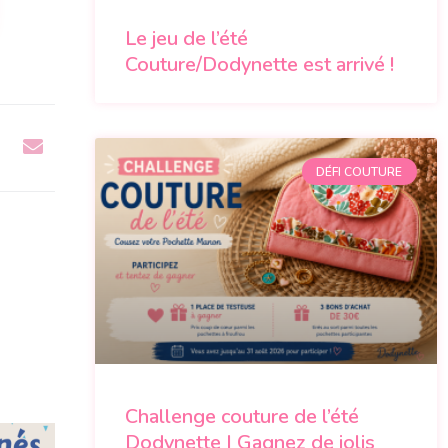
Le jeu de l’été
Couture/Dodynette est arrivé !
DÉFI COUTURE
Challenge couture de l’été
Dodynette | Gagnez de jolis