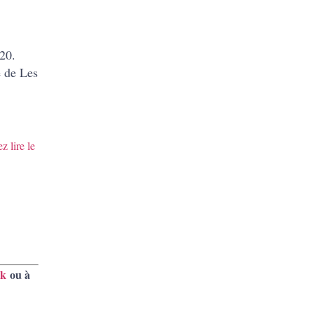
020.
e de Les
z lire le
ok
ou à