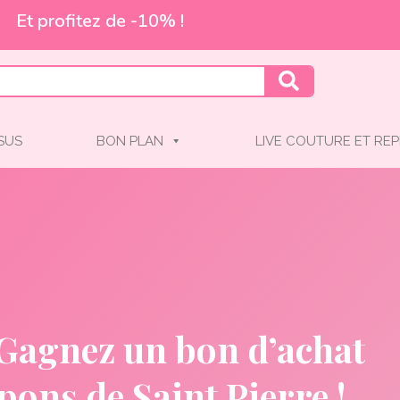
aison offerte à partir de 55€*
SSUS
BON PLAN
LIVE COUTURE ET REP
Gagnez un bon d’achat
ons de Saint Pierre !