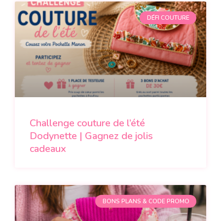
DÉFI COUTURE
Challenge couture de l’été
Dodynette | Gagnez de jolis
cadeaux
BONS PLANS & CODE PROMO