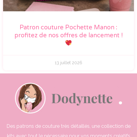
Patron couture Pochette Manon :
profitez de nos offres de lancement !
13 juillet 2026
Des patrons de couture très détaillés, une collection de
kits avec tout le nécessaire pour vos moments créatifs