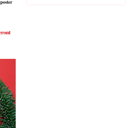
 poster
eront