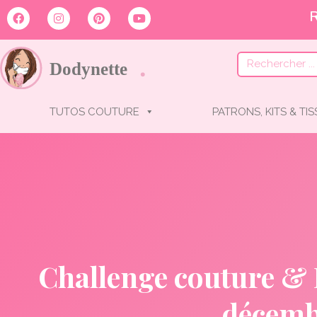
TUTOS COUTURE
PATRONS, KITS & TI
Challenge couture & D
décemb