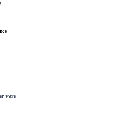
e
ance
er votre