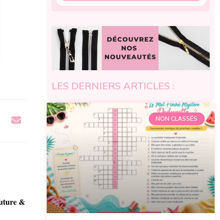
LES DERNIERS ARTICLES :
NON CLASSÉS
outure &