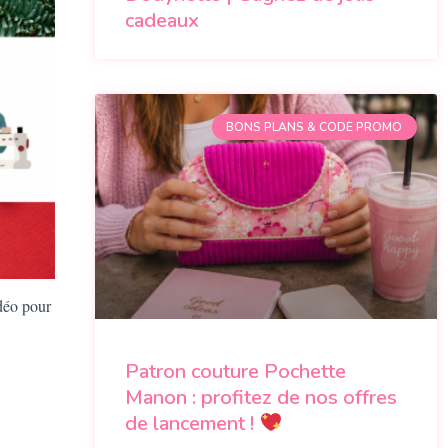
cadeaux
BONS PLANS & CODE PROMO
idéo pour
Patron couture Pochette
Manon : profitez de nos offres
de lancement !