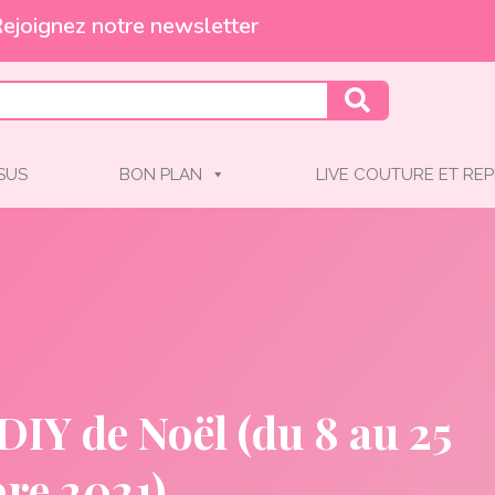
Et profitez de -10% !
SSUS
BON PLAN
LIVE COUTURE ET REP
IY de Noël (du 8 au 25
re 2021)