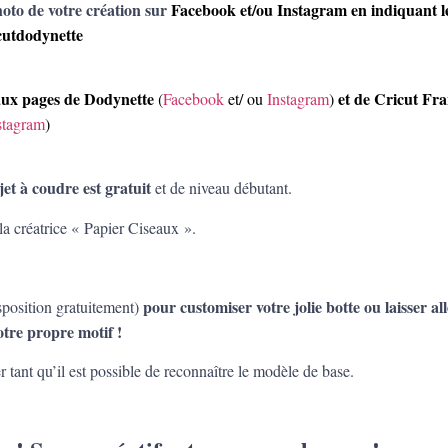
hoto de votre création sur
Facebook et/ou Instagram en indiquant l
cutdodynette
aux pages de Dodynette
et de Cricut Fr
(
Facebook
et/ ou
Instagram
)
stagram
)
jet à coudre est gratuit
et de niveau débutant.
 la créatrice « Papier Ciseaux ».
pour customiser votre jolie botte ou laisser all
sposition gratuitement)
otre propre motif !
er tant qu’il est possible de reconnaître le modèle de base.