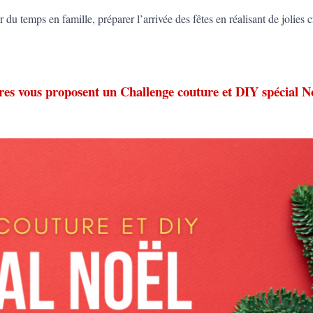
du temps en famille, préparer l’arrivée des fêtes en réalisant de jolies c
res vous proposent un Challenge couture et DIY spécial No