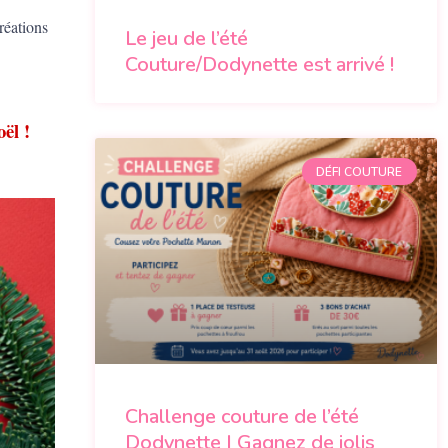
réations
Le jeu de l’été
Couture/Dodynette est arrivé !
ël !
DÉFI COUTURE
Challenge couture de l’été
Dodynette | Gagnez de jolis