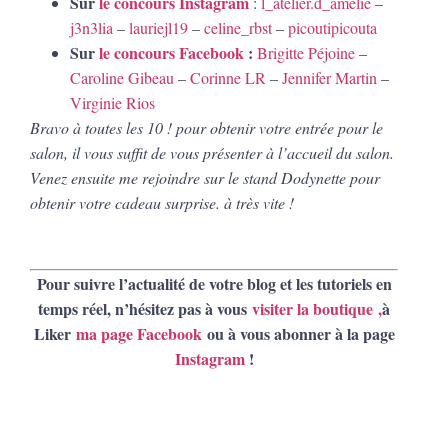
Sur
le concours Instagram
:
l_atelier.d_amelie
–
j3n3lia
–
lauriejl19
–
celine_rbst
–
picoutipicouta
Sur
le concours Facebook
:
Brigitte Péjoine
–
Caroline Gibeau
–
Corinne LR
–
Jennifer Martin
–
Virginie Rios
Bravo à toutes les 10 ! pour obtenir votre entrée pour le
salon, il vous suffit de vous présenter à l’
accueil
du salon.
Venez ensuite me rejoindre sur le stand Dodynette pour
obtenir votre cadeau surprise. à très vite !
Pour suivre l’actualité de votre blog et les tutoriels en
temps réel, n’hésitez pas à vous
visiter la boutique
,
à
Liker
ma page Facebook
ou à vous abonner à la page
Instagram
!