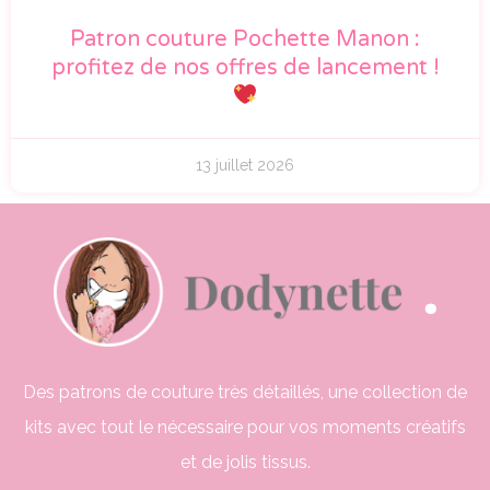
Patron couture Pochette Manon :
profitez de nos offres de lancement !
13 juillet 2026
Des patrons de couture très détaillés, une collection de
kits avec tout le nécessaire pour vos moments créatifs
et de jolis tissus.