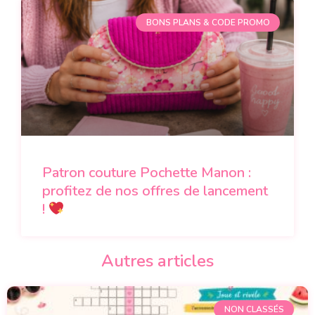
BONS PLANS & CODE PROMO
Patron couture Pochette Manon :
profitez de nos offres de lancement
!
Autres articles
NON CLASSÉS