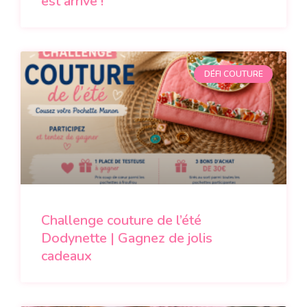
est arrivé !
DÉFI COUTURE
Challenge couture de l’été
Dodynette | Gagnez de jolis
cadeaux