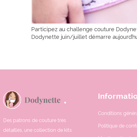
Participez au challenge couture Dodynet
Dodynette juin/juillet démarre aujourd’hu
Informati
Conditions génér
Des patrons de couture très
Politique de confi
détaillés, une collection de kits