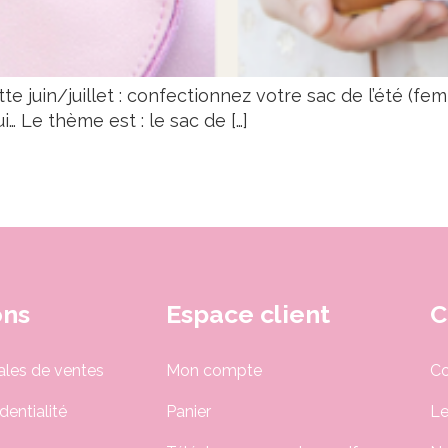
te juin/juillet : confectionnez votre sac de l’été (
i… Le thème est : le sac de […]
ons
Espace client
C
ales de ventes
Mon compte
Co
dentialité
Panier
Le