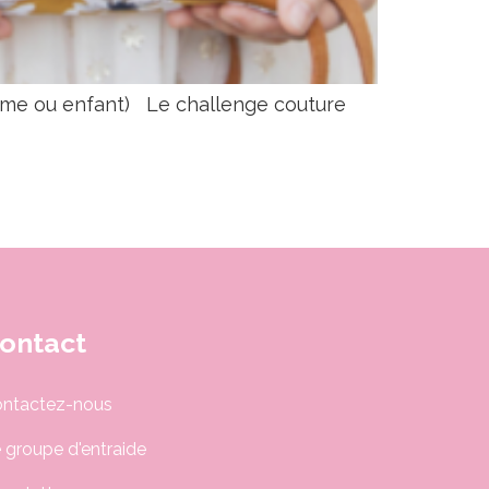
femme ou enfant) Le challenge couture
ontact
ntactez-nous
 groupe d'entraide