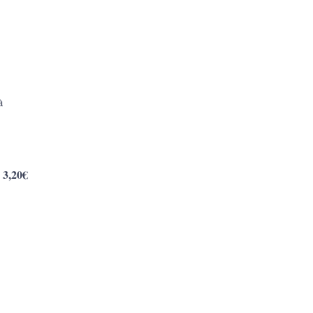
à
 3,20€