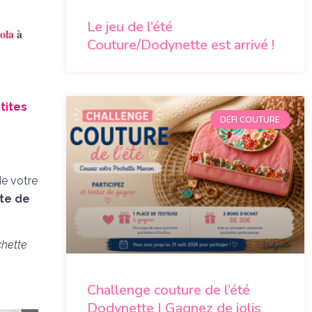
Le jeu de l’été
Lola
à
Couture/Dodynette est arrivé !
tites
DÉFI COUTURE
de votre
te de
chette
Challenge couture de l’été
Dodynette | Gagnez de jolis