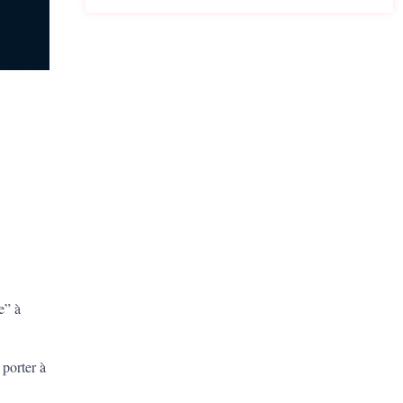
e” à
 porter à