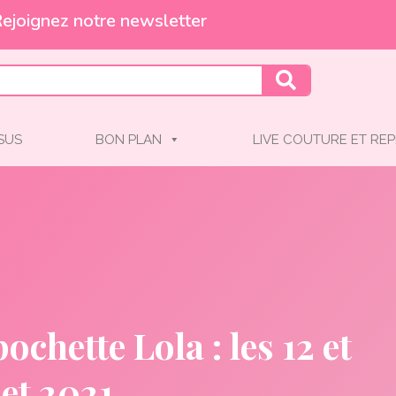
Et profitez de -10% !
SSUS
BON PLAN
LIVE COUTURE ET REP
ochette Lola : les 12 et
let 2021