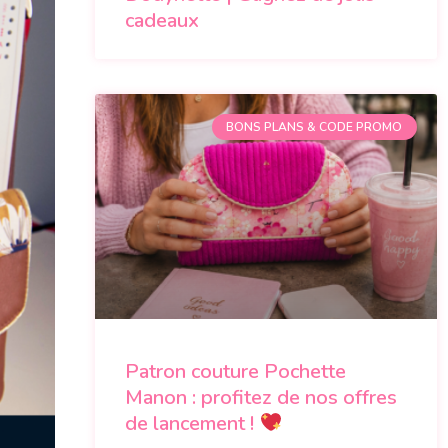
cadeaux
BONS PLANS & CODE PROMO
Patron couture Pochette
Manon : profitez de nos offres
de lancement !