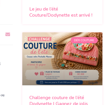
Le jeu de l’été
Couture/Dodynette est arrivé !
DÉFI COUTURE
n
e ou
Challenge couture de l’été
Dodynette | Gagnez de jolis