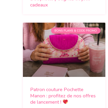
cadeaux
BONS PLANS & CODE PROMO
Patron couture Pochette
Manon : profitez de nos offres
de lancement !