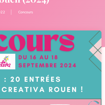
022
Concours