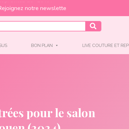
Et profitez de -10% !
SSUS
BON PLAN
LIVE COUTURE ET REP
rées pour le salon
ouen (2024)