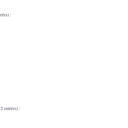
ées) :
 entrées) :