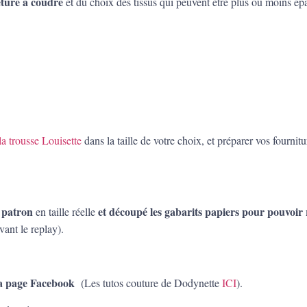
eture à coudre
et du choix des tissus qui peuvent être plus ou moins épa
la trousse Louisette
dans la taille de votre choix, et préparer vos fournitur
 patron
et découpé les gabarits papiers pour pouvoir 
en taille réelle
vant le replay).
 ma page Facebook
(Les tutos couture de Dodynette
ICI
).