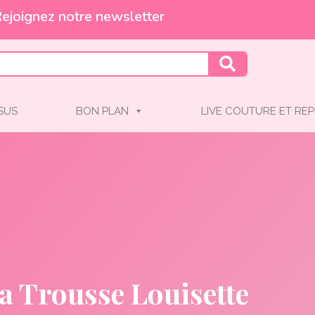
Et profitez de -10% !
SSUS
BON PLAN
LIVE COUTURE ET REP
a Trousse Louisette