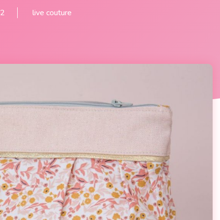
22
live couture