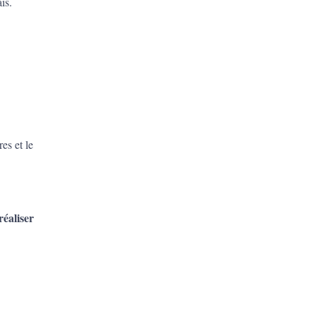
is.
es et le
réaliser