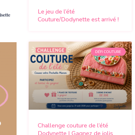
Le jeu de l’été
isette
Couture/Dodynette est arrivé !
DÉFI COUTURE
Challenge couture de l’été
Dodynette | Gagnez de jolis