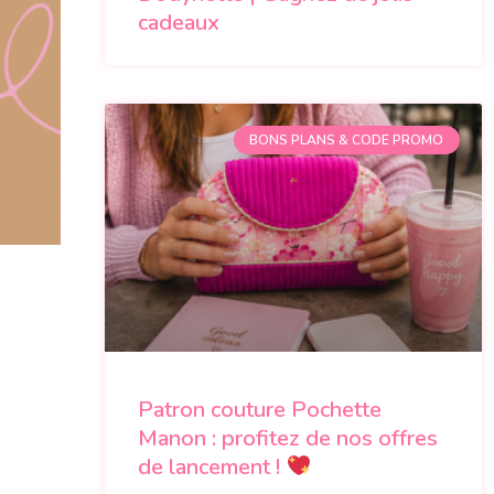
cadeaux
BONS PLANS & CODE PROMO
Patron couture Pochette
Manon : profitez de nos offres
de lancement !