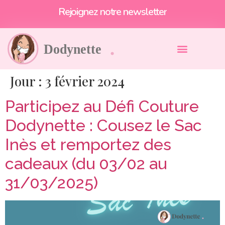
Rejoignez notre newsletter
Jour :
3 février 2024
Participez au Défi Couture
Dodynette : Cousez le Sac
Inès et remportez des
cadeaux (du 03/02 au
31/03/2025)