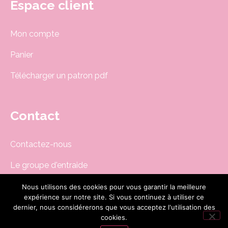
Espace client
Mon compte
Panier
Télécharger un patron pdf
Contact
Contactez-nous
Le groupe d'entraide
Newsletter
Nous utilisons des cookies pour vous garantir la meilleure
expérience sur notre site. Si vous continuez à utiliser ce
boutique@dodynette.com
dernier, nous considérerons que vous acceptez l'utilisation des
cookies.