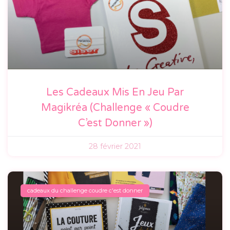
Les Cadeaux Mis En Jeu Par
Magikréa (Challenge « Coudre
C’est Donner »)
28 février 2021
cadeaux du challenge coudre c'est donner