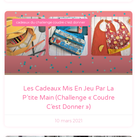
cadeaux du challenge coudre c'est donner
Les Cadeaux Mis En Jeu Par La
P’tite Main (Challenge « Coudre
C’est Donner »)
10 mars 2021