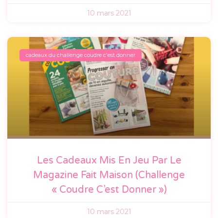
10 mars 2021
cadeaux du challenge coudre c'est donner
Les Cadeaux Mis En Jeu Par Le
Magazine Fait Maison (Challenge
« Coudre C’est Donner »)
10 mars 2021