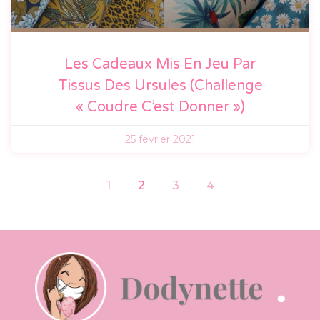
Les Cadeaux Mis En Jeu Par
Tissus Des Ursules (Challenge
« Coudre C’est Donner »)
25 février 2021
1
2
3
4