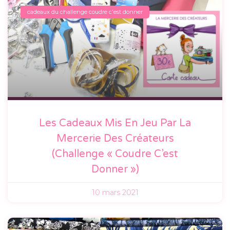
cadeaux du challenge coudre c'est donner
Les Cadeaux Mis En Jeu Par La
Mercerie Des Créateurs
(Challenge « Coudre C’est
Donner »)
10 mars 2021