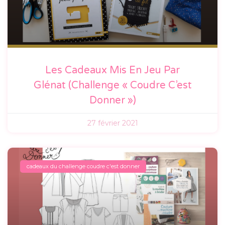
Les Cadeaux Mis En Jeu Par
Glénat (Challenge « Coudre C’est
Donner »)
27 février 2021
cadeaux du challenge coudre c'est donner