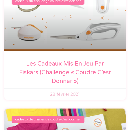
cadeaux du challenge coudre c'est donner
Les Cadeaux Mis En Jeu Par
Fiskars (Challenge « Coudre C’est
Donner »)
28 février 2021
cadeaux du challenge coudre c'est donner