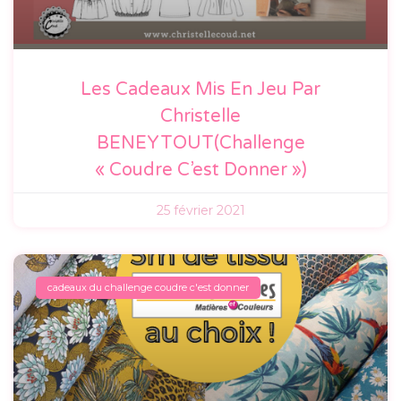
Les Cadeaux Mis En Jeu Par
Christelle
BENEYTOUT(Challenge
« Coudre C’est Donner »)
25 février 2021
cadeaux du challenge coudre c'est donner