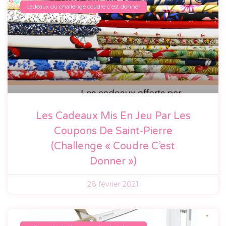
cadeaux du challenge coudre c'est donner
Les Cadeaux Mis En Jeu Par Les
Coupons De Saint-Pierre
(Challenge « Coudre C’est
Donner »)
28 février 2021