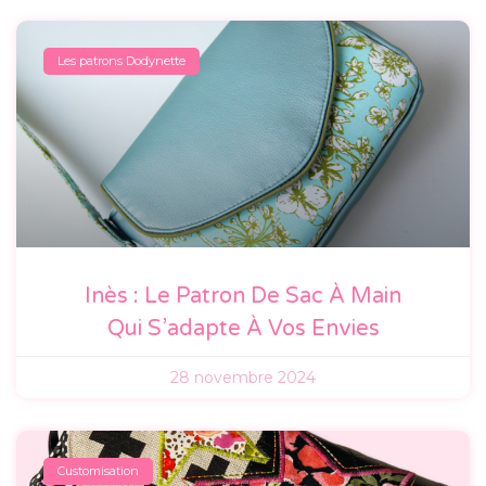
Les patrons Dodynette
Inès : Le Patron De Sac À Main
Qui S’adapte À Vos Envies
28 novembre 2024
Customisation