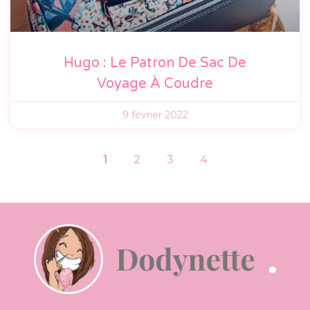
Hugo : Le Patron De Sac De
Voyage À Coudre
9 février 2022
1
2
3
4