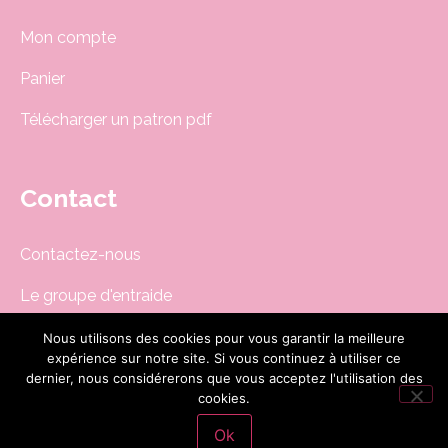
Mon compte
Panier
Télécharger un patron pdf
Contact
Contactez-nous
Le groupe d'entraide
Newsletter
Nous utilisons des cookies pour vous garantir la meilleure
expérience sur notre site. Si vous continuez à utiliser ce
boutique@dodynette.com
dernier, nous considérerons que vous acceptez l'utilisation des
cookies.
Ok