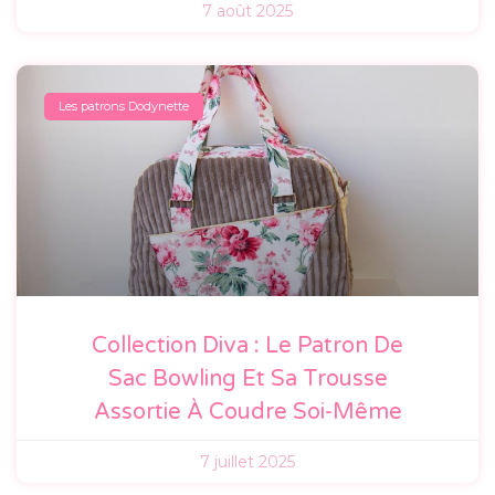
7 août 2025
Les patrons Dodynette
Collection Diva : Le Patron De
Sac Bowling Et Sa Trousse
Assortie À Coudre Soi-Même
7 juillet 2025