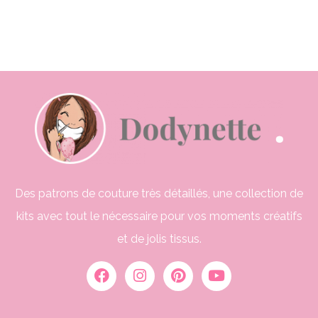
Des patrons de couture très détaillés, une collection de
kits avec tout le nécessaire pour vos moments créatifs
et de jolis tissus.