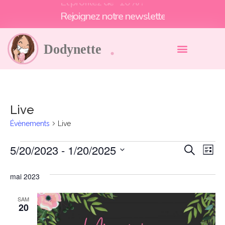
Et profitez de -10% !
Rejoignez notre newsletter
Live
Évènements
Live
5/20/2023
 - 
1/20/2025
Rech
Na
Recherche
Liste
Sélectionnez
de
et
une
mai 2023
date.
vu
navig
Év
SAM
de
20