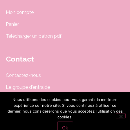
Mon compte
Panier
Télécharger un patron pdf
Contact
Contactez-nous
Le groupe d'entraide
Newsletter
Nous utilisons des cookies pour vous garantir la meilleure
expérience sur notre site. Si vous continuez à utiliser ce
boutique@dodynette.com
dernier, nous considérerons que vous acceptez l'utilisation des
cookies.
Ok