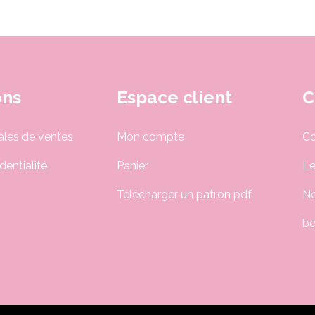
ons
Espace client
C
ales de ventes
Mon compte
Co
dentialité
Panier
Le
Télécharger un patron pdf
Ne
bo