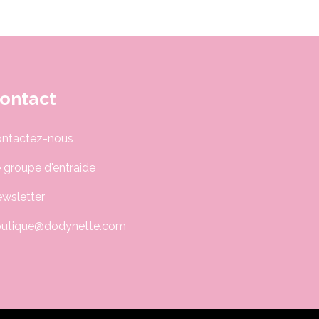
ontact
ntactez-nous
 groupe d'entraide
wsletter
utique@dodynette.com