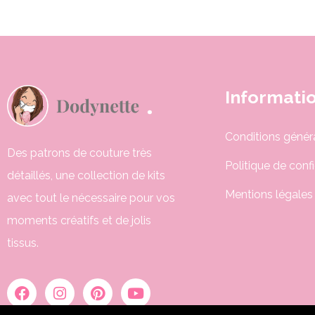
Informati
Conditions génér
Des patrons de couture très
Politique de confi
détaillés, une collection de kits
Mentions légales
avec tout le nécessaire pour vos
moments créatifs et de jolis
tissus.