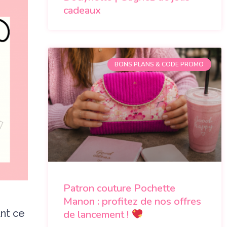
cadeaux
BONS PLANS & CODE PROMO
Patron couture Pochette
Manon : profitez de nos offres
nt ce
de lancement !