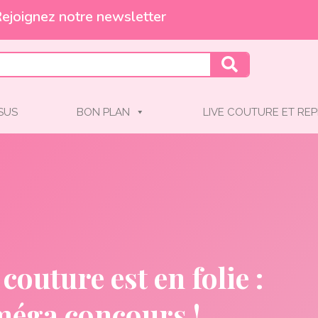
Et profitez de -10% !
SSUS
BON PLAN
LIVE COUTURE ET REP
couture est en folie :
méga concours !