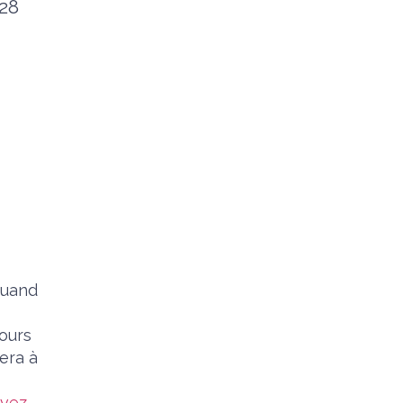
 28
quand
cours
era à
uvez