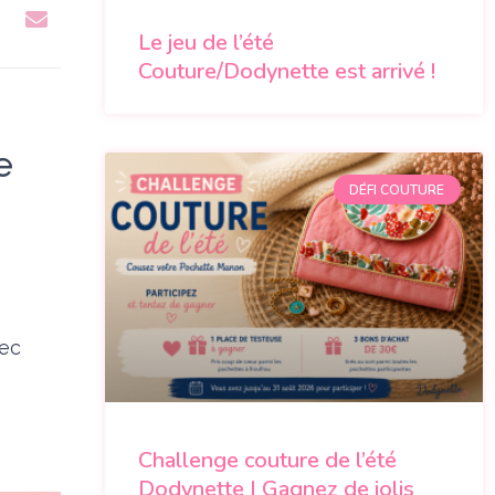
Le jeu de l’été
Couture/Dodynette est arrivé !
e
DÉFI COUTURE
vec
Challenge couture de l’été
Dodynette | Gagnez de jolis