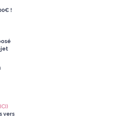
00€ !
posé
ojet
u
 ICI)
s vers