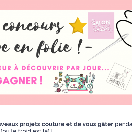
veaux projets couture et de vous gâter
penda
(où le froid est là) !