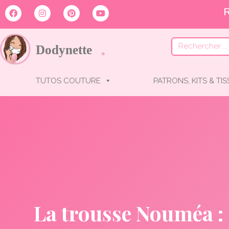
TUTOS COUTURE
PATRONS, KITS & TI
La trousse Nouméa : d