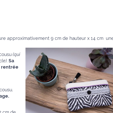
re approximativement 9 cm de hauteur x 14 cm une
 cousu
(qui
cle).
Sa
 rentrée
cousu.
lage.
32 cm de