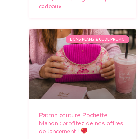
cadeaux
BONS PLANS & CODE PROMO
Patron couture Pochette
Manon : profitez de nos offres
de lancement !