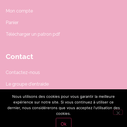
Mon compte
Panier
Télécharger un patron pdf
Contact
Contactez-nous
Le groupe d'entraide
Newsletter
Nous utilisons des cookies pour vous garantir la meilleure
expérience sur notre site. Si vous continuez à utiliser ce
boutique@dodynette.com
dernier, nous considérerons que vous acceptez l'utilisation des
cookies.
Ok