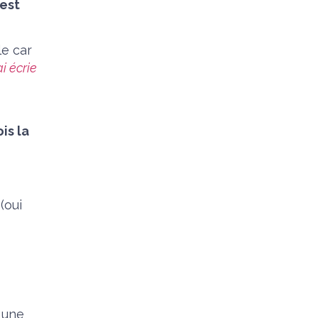
’est
le car
ai écrie
is la
(oui
 une