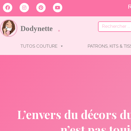
TUTOS COUTURE
PATRONS, KITS & TI
L’envers du décors du
n’est pas tou