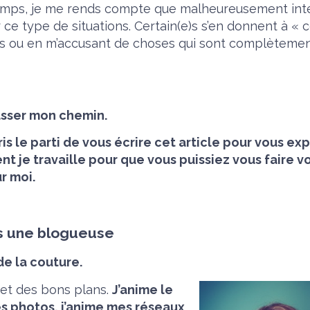
emps, je me rends compte que malheureusement int
 ce type de situations. Certain(e)s s’en donnent à «
vis ou en m’accusant de choses qui sont complèteme
passer mon chemin.
ris le parti de vous écrire cet article pour vous ex
t je travaille pour que vous puissiez vous faire v
r moi.
is une blogueuse
 de la couture.
 et des bons plans.
J’anime le
es photos, j’anime mes réseaux