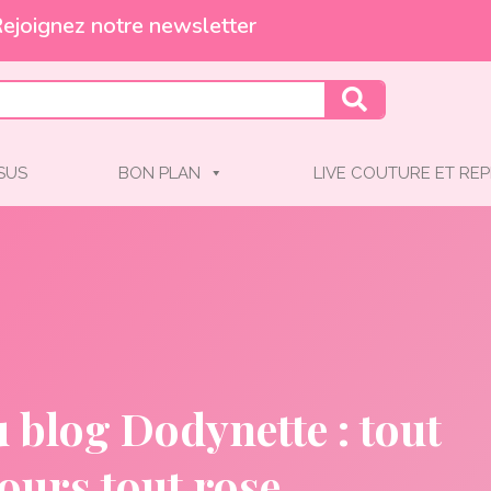
Et profitez de -10% !
SSUS
BON PLAN
LIVE COUTURE ET REP
 blog Dodynette : tout
jours tout rose