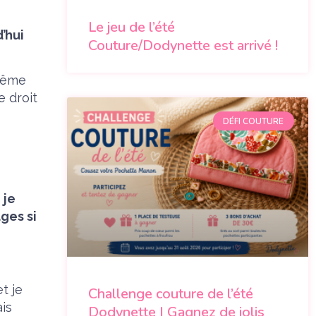
Le jeu de l’été
’hui
Couture/Dodynette est arrivé !
même
e droit
DÉFI COUTURE
 je
ges si
t je
Challenge couture de l’été
is
Dodynette | Gagnez de jolis