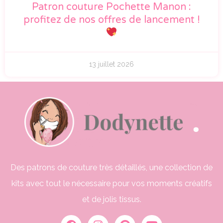
Patron couture Pochette Manon :
profitez de nos offres de lancement !
13 juillet 2026
Des patrons de couture très détaillés, une collection de
kits avec tout le nécessaire pour vos moments créatifs
et de jolis tissus.