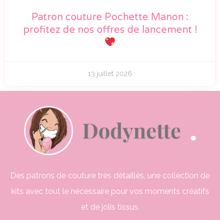
Patron couture Pochette Manon :
profitez de nos offres de lancement !
13 juillet 2026
Des patrons de couture très détaillés, une collection de
kits avec tout le nécessaire pour vos moments créatifs
et de jolis tissus.