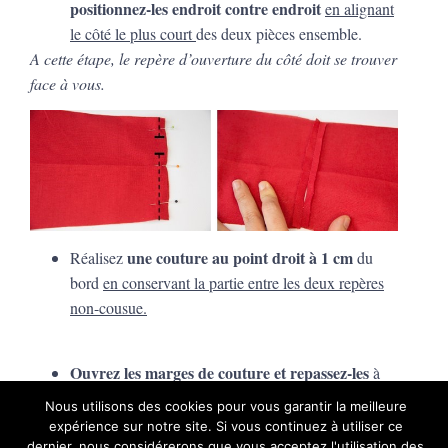
positionnez-les endroit contre endroit
en alignant
le côté le plus court
des deux pièces ensemble.
A cette étape, le repère d’ouverture du côté doit se trouver
face à vous.
une couture au point droit à 1 cm
Réalisez
du
bord
en conservant la partie entre les deux repères
non-cousue.
Ouvrez les marges de couture et repassez-les
à
l’aide de votre fer à repasser.
La partie non cousue
Nous utilisons des cookies pour vous garantir la meilleure
vient former une boutonnière destinée à passer le
expérience sur notre site. Si vous continuez à utiliser ce
bouton pour fixer le foulard en place.
dernier, nous considérerons que vous acceptez l'utilisation des