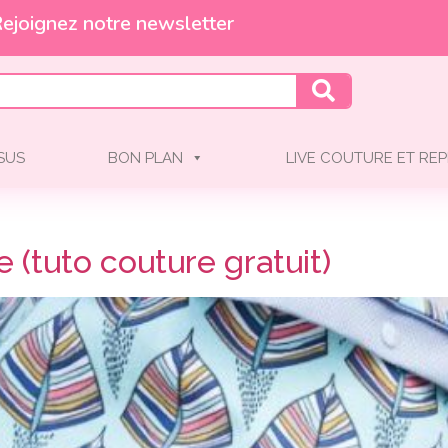
Livraison offerte à partir de 55€*
Et profitez de -10% !
SSUS
BON PLAN
LIVE COUTURE ET REP
 (tuto couture gratuit)