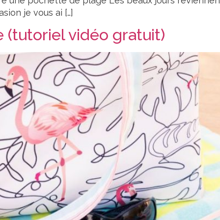
udre une pochette de plage Les beaux jours revienn
sion je vous ai […]
(tutoriel vidéo gratuit)