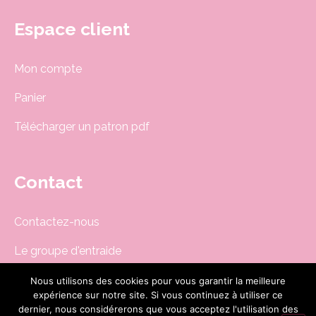
Espace client
Mon compte
Panier
Télécharger un patron pdf
Contact
Contactez-nous
Le groupe d'entraide
Newsletter
Nous utilisons des cookies pour vous garantir la meilleure
expérience sur notre site. Si vous continuez à utiliser ce
boutique@dodynette.com
dernier, nous considérerons que vous acceptez l'utilisation des