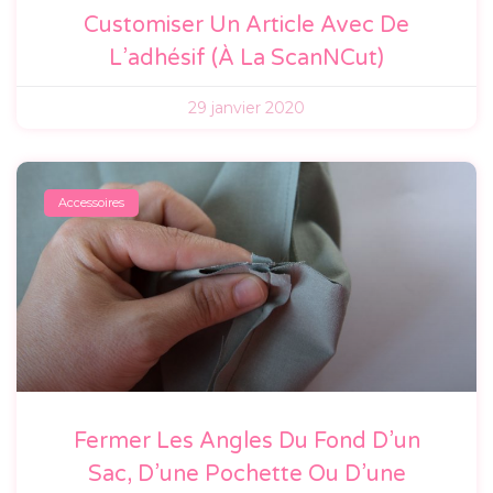
Customiser Un Article Avec De
L’adhésif (à La ScanNCut)
29 janvier 2020
Accessoires
Fermer Les Angles Du Fond D’un
Sac, D’une Pochette Ou D’une