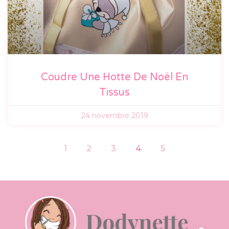
Coudre Une Hotte De Noël En
Tissus
24 novembre 2019
1
2
3
4
5