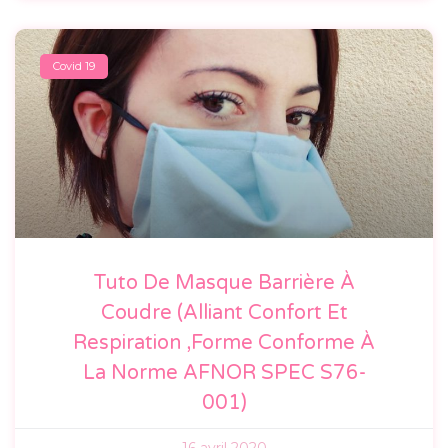
Covid 19
Tuto De Masque Barrière À
Coudre (alliant Confort Et
Respiration ,forme Conforme À
La Norme AFNOR SPEC S76-
001)